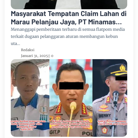
Masyarakat Tempatan Claim Lahan di
Marau Pelanjau Jaya, PT Minamas
tak Bergeming, Seperti Kebal Hukum
Menanggapi pemberitaan terbaru di semua flatpom media
terkait dugaan pelanggaran aturan membangun kebun
uta…
Redaksi
Januari 31, 2025
0