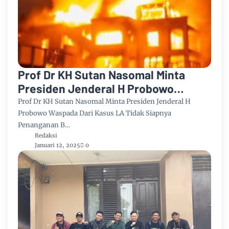
Prof Dr KH Sutan Nasomal Minta
Presiden Jenderal H Probowo
Waspada Dari Kasus LA Tidak
Prof Dr KH Sutan Nasomal Minta Presiden Jenderal H
Siapnya Penanganan Bahaya
Probowo Waspada Dari Kasus LA Tidak Siapnya
Penanganan B…
Kebakaran Alam Indonesia
Redaksi
Januari 12, 2025
0