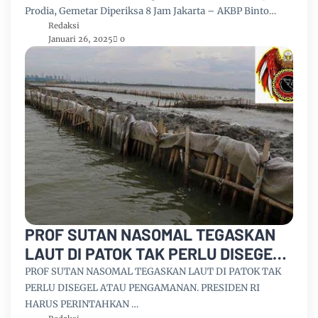
Prodia, Gemetar Diperiksa 8 Jam Jakarta – AKBP Binto…
Redaksi
Januari 26, 2025
0
PROF SUTAN NASOMAL TEGASKAN
LAUT DI PATOK TAK PERLU DISEGEL
ATAU PENGAMANAN. PRESIDEN RI
PROF SUTAN NASOMAL TEGASKAN LAUT DI PATOK TAK
HARUS PERINTAHKAN POLRI TNI
PERLU DISEGEL ATAU PENGAMANAN. PRESIDEN RI
HARUS PERINTAHKAN …
BONGKAR HABIS