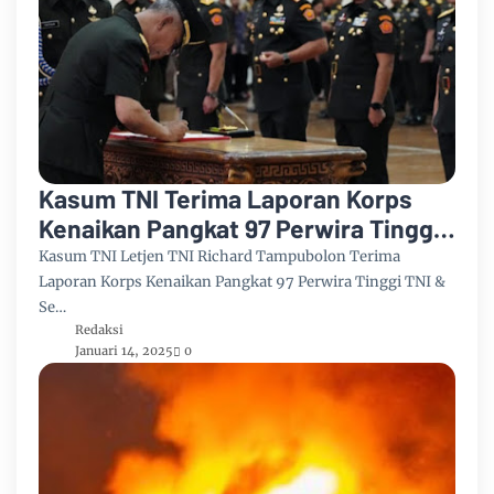
Kasum TNI Terima Laporan Korps
Kenaikan Pangkat 97 Perwira Tinggi
Tinggi di Mabes TNI
Kasum TNI Letjen TNI Richard Tampubolon Terima
Laporan Korps Kenaikan Pangkat 97 Perwira Tinggi TNI &
Se…
Redaksi
Januari 14, 2025
0