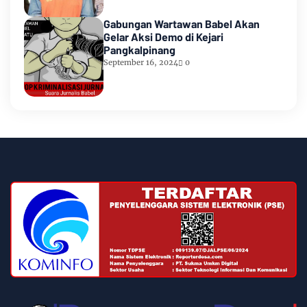
Gabungan Wartawan Babel Akan
Gelar Aksi Demo di Kejari
Pangkalpinang
September 16, 2024
0