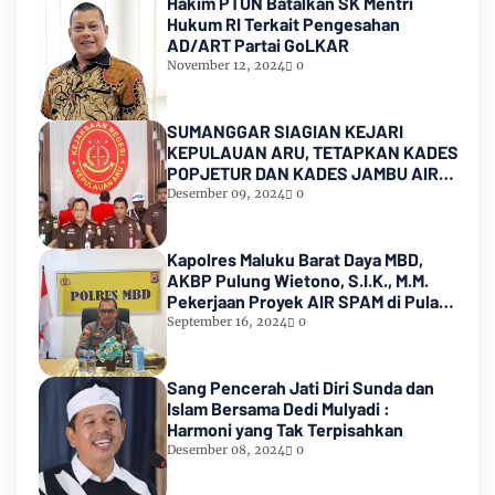
Hakim PTUN Batalkan SK Mentri
Hukum RI Terkait Pengesahan
AD/ART Partai GoLKAR
November 12, 2024
0
SUMANGGAR SIAGIAN KEJARI
KEPULAUAN ARU, TETAPKAN KADES
POPJETUR DAN KADES JAMBU AIR
SEBAGAI TERSANGKA ( TSK )
Desember 09, 2024
0
DUGAAN
PENYALAHGUNAAN/PENYIMPANGAN
ADD dan DD TA 2016 - 2021
Kapolres Maluku Barat Daya MBD,
AKBP Pulung Wietono, S.I.K., M.M.
Pekerjaan Proyek AIR SPAM di Pulau
Marsela Sementara Ditangani Oleh
September 16, 2024
0
Sat Reskrim
Sang Pencerah Jati Diri Sunda dan
Islam Bersama Dedi Mulyadi :
Harmoni yang Tak Terpisahkan
Desember 08, 2024
0