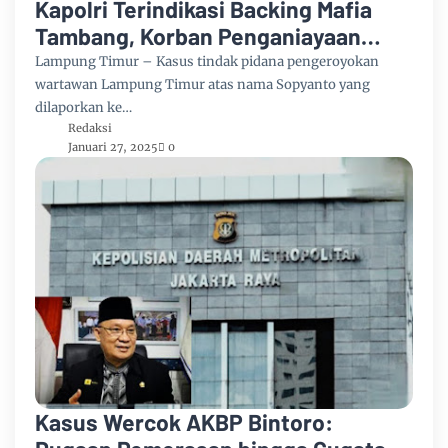
Kapolri Terindikasi Backing Mafia
Tambang, Korban Penganiayaan
Mafia Tambang Pasir Silika Lampung
Lampung Timur – Kasus tindak pidana pengeroyokan
Timur Tak Tersentuh Hukum
wartawan Lampung Timur atas nama Sopyanto yang
dilaporkan ke…
Redaksi
Januari 27, 2025
0
Kasus Wercok AKBP Bintoro: