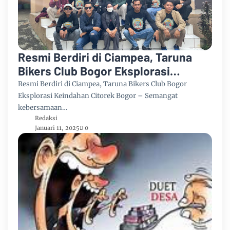
Resmi Berdiri di Ciampea, Taruna
Bikers Club Bogor Eksplorasi
Keindahan Citorek
Resmi Berdiri di Ciampea, Taruna Bikers Club Bogor
Eksplorasi Keindahan Citorek Bogor – Semangat
kebersamaan…
Redaksi
Januari 11, 2025
0