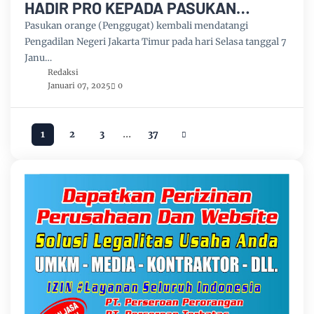
HADIR PRO KEPADA PASUKAN
ORANGE YANG DI DZOLIMI MENURUT
Pasukan orange (Penggugat) kembali mendatangi
MANAMBAK SILALAHI SH
Pengadilan Negeri Jakarta Timur pada hari Selasa tanggal 7
Janu…
Redaksi
Januari 07, 2025
0
...
1
2
3
37