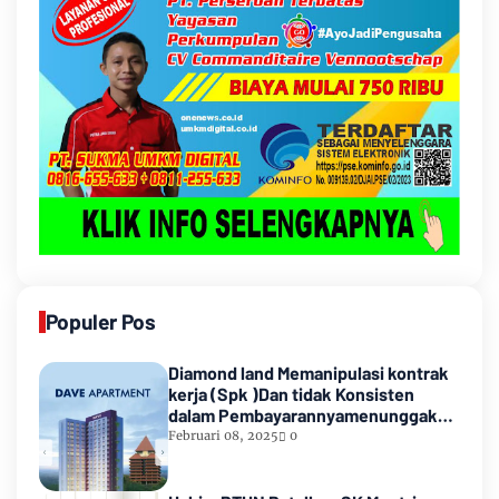
Populer Pos
Diamond land Memanipulasi kontrak
kerja (Spk )Dan tidak Konsisten
dalam Pembayarannyamenunggak
sampai hampir satu tahun
Februari 08, 2025
0
lamanya,Sampai Pihak kedua
Meninggal dunia