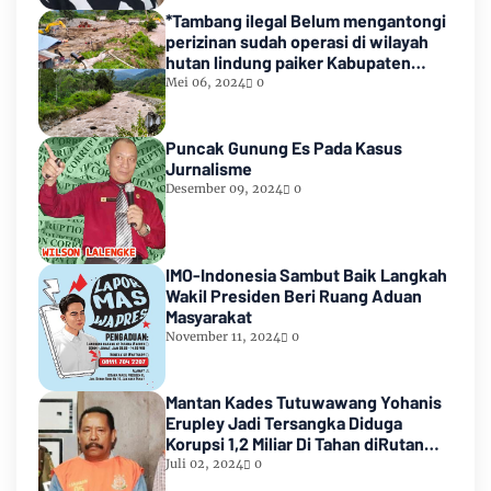
*Tambang ilegal Belum mengantongi
perizinan sudah operasi di wilayah
hutan lindung paiker Kabupaten
Empat lawang Sumsel*
Mei 06, 2024
0
Puncak Gunung Es Pada Kasus
Jurnalisme
Desember 09, 2024
0
IMO-Indonesia Sambut Baik Langkah
Wakil Presiden Beri Ruang Aduan
Masyarakat
November 11, 2024
0
Mantan Kades Tutuwawang Yohanis
Erupley Jadi Tersangka Diduga
Korupsi 1,2 Miliar Di Tahan diRutan
Waiheru
Juli 02, 2024
0