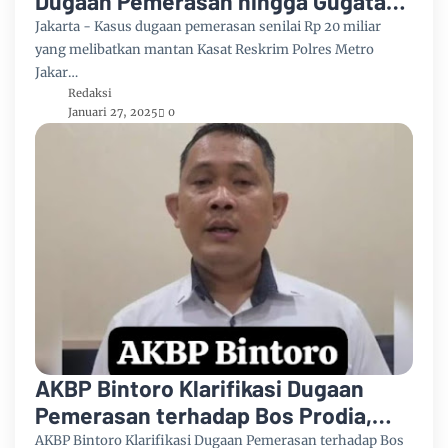
Dugaan Pemerasan hingga Gugatan
Perdata, Polda Metro Jaya Turun
Jakarta - Kasus dugaan pemerasan senilai Rp 20 miliar
Tangan
yang melibatkan mantan Kasat Reskrim Polres Metro
Jakar…
Redaksi
Januari 27, 2025
0
AKBP Bintoro Klarifikasi Dugaan
Pemerasan terhadap Bos Prodia,
Gemetar Diperiksa 8 Jam
AKBP Bintoro Klarifikasi Dugaan Pemerasan terhadap Bos