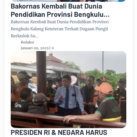
Bakornas Kembali Buat Dunia
Pendidikan Provinsi Bengkulu
Kalang Keteteran Terkait Dugaan
Bakornas Kembali Buat Dunia Pendidikan Provinsi
Pungli Berkedok Sumbangan
Bengkulu Kalang Keteteran Terkait Dugaan Pungli
Berkedok Su…
Redaksi
Januari 09, 2025
0
PRESIDEN RI & NEGARA HARUS