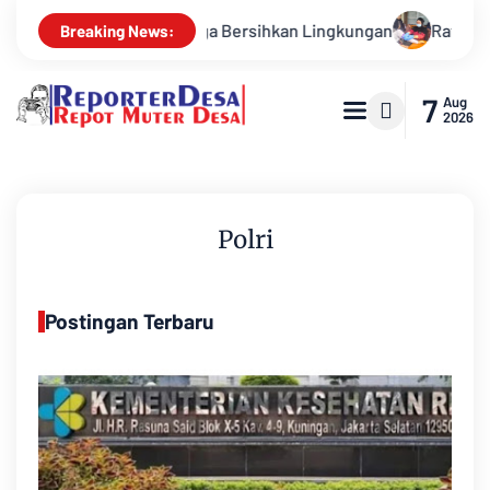
 Bersihkan Lingkungan
Ratusan Warga Antusias Ikuti Pengo
Breaking News:
7
Aug
2026
Polri
Postingan Terbaru