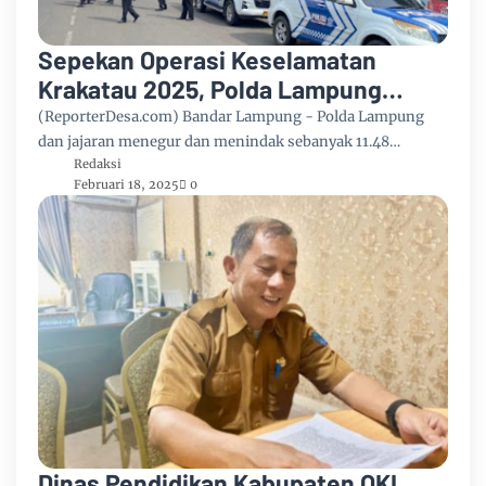
Sepekan Operasi Keselamatan
Krakatau 2025, Polda Lampung
Tegur 11.483 Pelanggar Lalu Lintas
(ReporterDesa.com) Bandar Lampung - Polda Lampung
dan jajaran menegur dan menindak sebanyak 11.48…
Redaksi
Februari 18, 2025
0
Dinas Pendidikan Kabupaten OKI