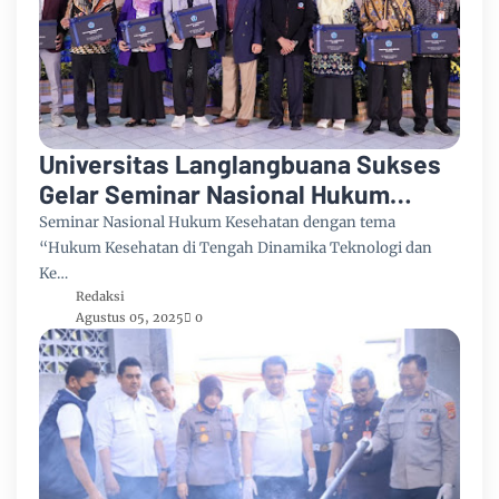
Universitas Langlangbuana Sukses
Gelar Seminar Nasional Hukum
Kesehatan di Era Digital
Seminar Nasional Hukum Kesehatan dengan tema
“Hukum Kesehatan di Tengah Dinamika Teknologi dan
Ke…
Redaksi
Agustus 05, 2025
0