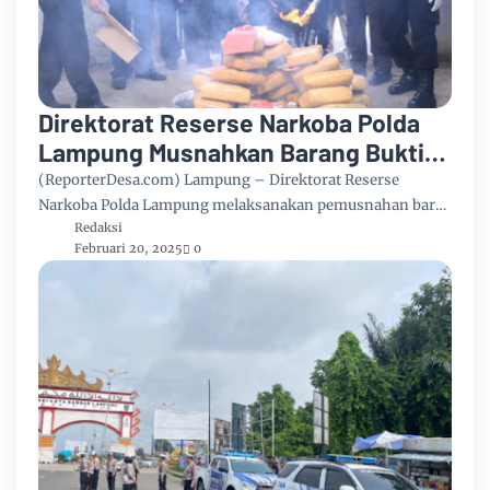
Direktorat Reserse Narkoba Polda
Lampung Musnahkan Barang Bukti
Narkotika Senilai Rp 10,7 Miliar
(ReporterDesa.com) Lampung – Direktorat Reserse
Narkoba Polda Lampung melaksanakan pemusnahan bar…
Redaksi
Februari 20, 2025
0