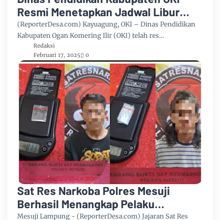
Resmi Menetapkan Jadwal Libur
Sekolah Selama Bulan Suci
(ReporterDesa.com) Kayuagung, OKI – Dinas Pendidikan
Ramadhan
Kabupaten Ogan Komering Ilir (OKI) telah res…
Redaksi
Februari 17, 2025
0
Sat Res Narkoba Polres Mesuji
Berhasil Menangkap Pelaku
Penyalahgunaan Narkotika
Mesuji Lampung - (ReporterDesa.com) Jajaran Sat Res