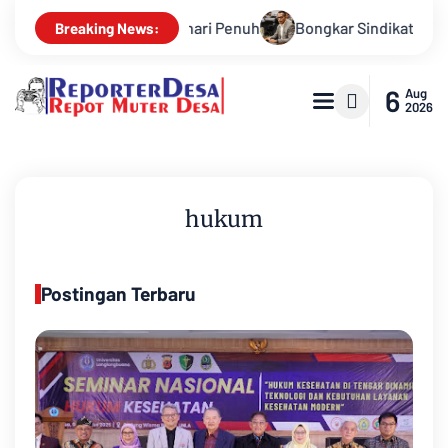
an Gratis Sehari Penuh
Bongkar Sindikat Buzzer Penyebar Ho
Breaking News:
6
Aug
2026
hukum
Postingan Terbaru