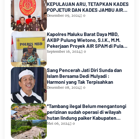
KEPULAUAN ARU, TETAPKAN KADES
POPJETUR DAN KADES JAMBU AIR
SEBAGAI TERSANGKA ( TSK )
Desember 09, 2024
0
DUGAAN
PENYALAHGUNAAN/PENYIMPANGAN
ADD dan DD TA 2016 - 2021
Kapolres Maluku Barat Daya MBD,
AKBP Pulung Wietono, S.I.K., M.M.
Pekerjaan Proyek AIR SPAM di Pulau
Marsela Sementara Ditangani Oleh
September 16, 2024
0
Sat Reskrim
Sang Pencerah Jati Diri Sunda dan
Islam Bersama Dedi Mulyadi :
Harmoni yang Tak Terpisahkan
Desember 08, 2024
0
*Tambang ilegal Belum mengantongi
perizinan sudah operasi di wilayah
hutan lindung paiker Kabupaten
Empat lawang Sumsel*
Mei 06, 2024
0