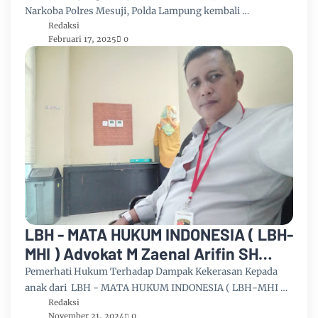
Narkoba Polres Mesuji, Polda Lampung kembali …
Redaksi
Februari 17, 2025
0
LBH - MATA HUKUM INDONESIA ( LBH-
MHI ) Advokat M Zaenal Arifin SH
Menyayangkan Kekerasan Kepada
Pemerhati Hukum Terhadap Dampak Kekerasan Kepada
Anak Sampai Di Setrum
anak dari LBH - MATA HUKUM INDONESIA ( LBH-MHI …
Redaksi
November 21, 2024
0