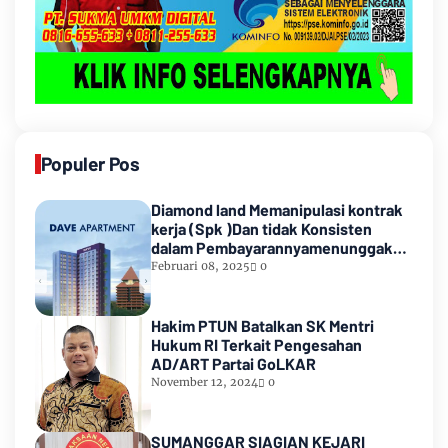
Populer Pos
Diamond land Memanipulasi kontrak
kerja (Spk )Dan tidak Konsisten
dalam Pembayarannyamenunggak
sampai hampir satu tahun
Februari 08, 2025
0
lamanya,Sampai Pihak kedua
Meninggal dunia
Hakim PTUN Batalkan SK Mentri
Hukum RI Terkait Pengesahan
AD/ART Partai GoLKAR
November 12, 2024
0
SUMANGGAR SIAGIAN KEJARI