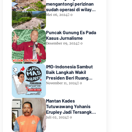
mengantongi perizinan
sudah operasi di wilayah
hutan lindung paiker
Mei 06, 2024
0
Kabupaten Empat
lawang Sumsel*
Puncak Gunung Es Pada
Kasus Jurnalisme
Desember 09, 2024
0
IMO-Indonesia Sambut
Baik Langkah Wakil
Presiden Beri Ruang
Aduan Masyarakat
November 11, 2024
0
Mantan Kades
Tutuwawang Yohanis
Erupley Jadi Tersangka
Diduga Korupsi 1,2 Miliar
Juli 02, 2024
0
Di Tahan diRutan
Waiheru