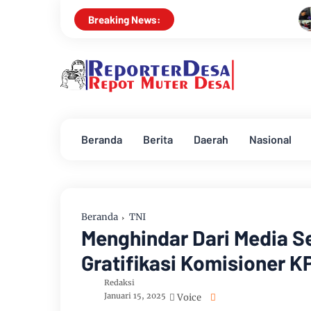
HNP Law Office dan M F
Breaking News:
Beranda
Berita
Daerah
Nasional
Beranda
TNI
Menghindar Dari Media S
Gratifikasi Komisioner 
Redaksi
Januari 15, 2025
Voice