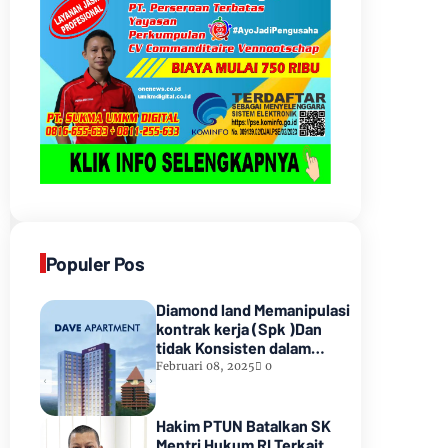
Populer Pos
Diamond land Memanipulasi
kontrak kerja (Spk )Dan
tidak Konsisten dalam
Pembayarannyamenunggak
Februari 08, 2025
0
sampai hampir satu tahun
lamanya,Sampai Pihak
kedua Meninggal dunia
Hakim PTUN Batalkan SK
Mentri Hukum RI Terkait