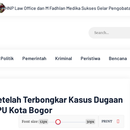
adhlan Medika Sukses Gelar Pengobatan Gratis Sehari Penuh
Politik
Pemerintah
Kriminal
Peristiwa
Bencana
etelah Terbongkar Kasus Dugaan
KPU Kota Bogor
Font size:
PRINT
12px
30px