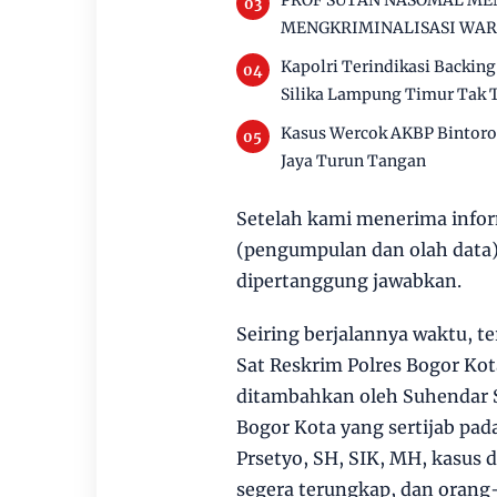
PROF SUTAN NASOMAL ME
MENGKRIMINALISASI WA
Kapolri Terindikasi Backi
Silika Lampung Timur Tak
Kasus Wercok AKBP Bintoro
Jaya Turun Tangan
Setelah kami menerima infor
(pengumpulan dan olah data) 
dipertanggung jawabkan.
Seiring berjalannya waktu, t
Sat Reskrim Polres Bogor Ko
ditambahkan oleh Suhendar 
Bogor Kota yang sertijab pada
Prsetyo, SH, SIK, MH, kasus 
segera terungkap, dan orang-