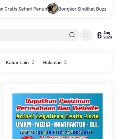
Bongkar Sindikat Buzzer Penyebar Hoax, Tasrif M. Saleh Apresia
6
Aug
2026
Kabar Lain
Halaman