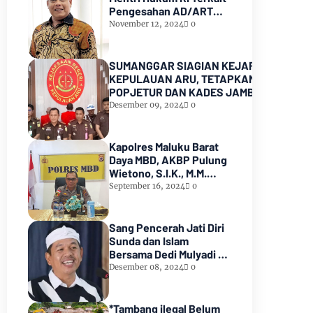
Pengesahan AD/ART
Partai GoLKAR
November 12, 2024
0
SUMANGGAR SIAGIAN KEJARI
KEPULAUAN ARU, TETAPKAN KADES
POPJETUR DAN KADES JAMBU AIR
SEBAGAI TERSANGKA ( TSK )
Desember 09, 2024
0
DUGAAN
PENYALAHGUNAAN/PENYIMPANGAN
ADD dan DD TA 2016 - 2021
Kapolres Maluku Barat
Daya MBD, AKBP Pulung
Wietono, S.I.K., M.M.
Pekerjaan Proyek AIR
September 16, 2024
0
SPAM di Pulau Marsela
Sementara Ditangani
Oleh Sat Reskrim
Sang Pencerah Jati Diri
Sunda dan Islam
Bersama Dedi Mulyadi :
Harmoni yang Tak
Desember 08, 2024
0
Terpisahkan
*Tambang ilegal Belum