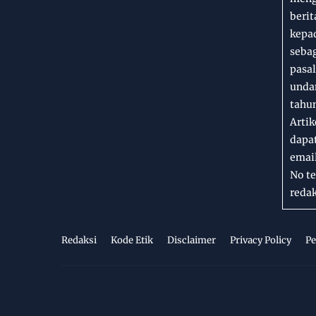
berit
kepad
seba
pasal
unda
tahun
Artik
dapat
emai
No te
redak
Redaksi
Kode Etik
Disclaimer
Privacy Policy
Pe