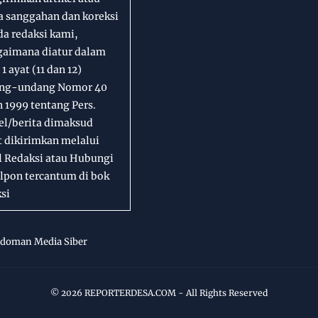
a sanggahan dan koreksi
a redaksi kami,
gaimana diatur dalam
 1 ayat (11 dan 12)
ng-undang Nomor 40
 1999 tentang Pers.
el/berita dimaksud
 dikirimkan melalui
l Redaksi atau Hubungi
lpon tercantum di bok
si
doman Media Siber
©
2026
REPORTERDESA.COM
- All Rights Reserved