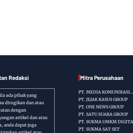
tan Redaksi
Mitra Perusahaan
PT. MEDIA KOMUNIKASI
la ada pihak yang
INFORMASI
PT. JEJAK KASUS GROUP
a dirugikan dan atau
PT. ONE NEWS GROUP
ratan dengan
PT. SATU SUARA GROUP
angan artikel dan atau
PT. SUKMA UMKM DIGIT
a, anda dapat juga
PT. SUKMA SAT SET
rimkan artikel atau