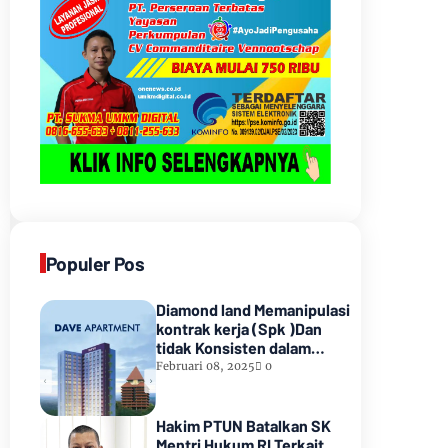
Populer Pos
Diamond land Memanipulasi
kontrak kerja (Spk )Dan
tidak Konsisten dalam
Pembayarannyamenunggak
Februari 08, 2025
0
sampai hampir satu tahun
lamanya,Sampai Pihak
kedua Meninggal dunia
Hakim PTUN Batalkan SK
Mentri Hukum RI Terkait