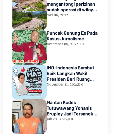
mengantongi perizinan
sudah operasi di wilayah
hutan lindung paiker
Mei 06, 2024
0
Kabupaten Empat
lawang Sumsel*
Puncak Gunung Es Pada
Kasus Jurnalisme
Desember 09, 2024
0
IMO-Indonesia Sambut
Baik Langkah Wakil
Presiden Beri Ruang
Aduan Masyarakat
November 11, 2024
0
Mantan Kades
Tutuwawang Yohanis
Erupley Jadi Tersangka
Diduga Korupsi 1,2 Miliar
Juli 02, 2024
0
Di Tahan diRutan
Waiheru