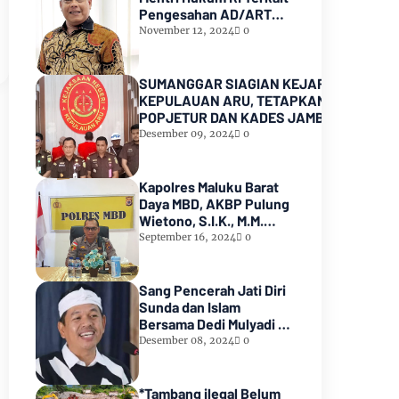
Pengesahan AD/ART
Partai GoLKAR
November 12, 2024
0
SUMANGGAR SIAGIAN KEJARI
KEPULAUAN ARU, TETAPKAN KADES
POPJETUR DAN KADES JAMBU AIR
SEBAGAI TERSANGKA ( TSK )
Desember 09, 2024
0
DUGAAN
PENYALAHGUNAAN/PENYIMPANGAN
ADD dan DD TA 2016 - 2021
Kapolres Maluku Barat
Daya MBD, AKBP Pulung
Wietono, S.I.K., M.M.
Pekerjaan Proyek AIR
September 16, 2024
0
SPAM di Pulau Marsela
Sementara Ditangani
Oleh Sat Reskrim
Sang Pencerah Jati Diri
Sunda dan Islam
Bersama Dedi Mulyadi :
Harmoni yang Tak
Desember 08, 2024
0
Terpisahkan
*Tambang ilegal Belum