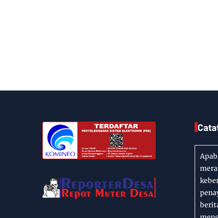
Cata
Apabi
meras
kebe
penay
berit
mengi