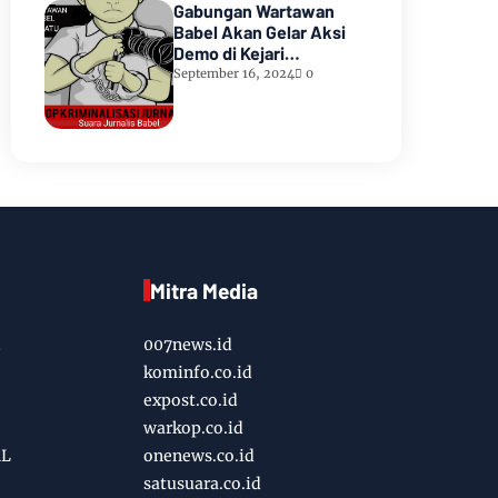
Gabungan Wartawan
Babel Akan Gelar Aksi
Demo di Kejari
Pangkalpinang
September 16, 2024
0
Mitra Media
007news.id
kominfo.co.id
expost.co.id
warkop.co.id
AL
onenews.co.id
satusuara.co.id