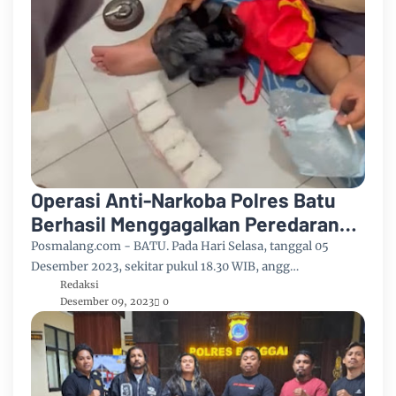
Operasi Anti-Narkoba Polres Batu
Berhasil Menggagalkan Peredaran
Sabu Seberat 520,14 Gram
Posmalang.com - BATU. Pada Hari Selasa, tanggal 05
Desember 2023, sekitar pukul 18.30 WIB, angg…
Redaksi
Desember 09, 2023
0