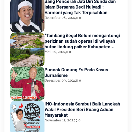
Sang Pencerah Jati Diri Sunda dan
Islam Bersama Dedi Mulyadi :
Harmoni yang Tak Terpisahkan
Desember 08, 2024
0
*Tambang ilegal Belum mengantongi
perizinan sudah operasi di wilayah
hutan lindung paiker Kabupaten
Empat lawang Sumsel*
Mei 06, 2024
0
Puncak Gunung Es Pada Kasus
Jurnalisme
Desember 09, 2024
0
IMO-Indonesia Sambut Baik Langkah
Wakil Presiden Beri Ruang Aduan
Masyarakat
November 11, 2024
0