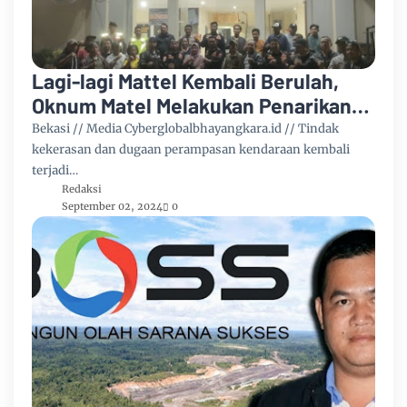
Lagi-lagi Mattel Kembali Berulah,
Oknum Matel Melakukan Penarikan
Paksa Kendaraan Dan Melakukan
Bekasi // Media Cyberglobalbhayangkara.id // Tindak
Pengeroyokan
kekerasan dan dugaan perampasan kendaraan kembali
terjadi…
Redaksi
September 02, 2024
0