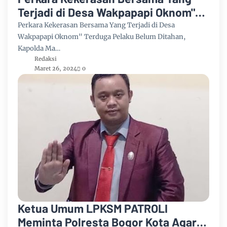
Terjadi di Desa Wakpapapi Oknom"
Terduga Pelaku Belum Ditahan,
Perkara Kekerasan Bersama Yang Terjadi di Desa
Kapolda Maluku Diminta Copot
Wakpapapi Oknom" Terduga Pelaku Belum Ditahan,
Kapolda Ma…
Kapolsek Babar Timur
Redaksi
Maret 26, 2024
0
Ketua Umum LPKSM PATROLI
Meminta Polresta Bogor Kota Agar