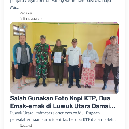
penjara Gegara Rental Mobil,Oknum Lembaga Swadaya
Ma…
Redaksi
Juli 11, 2023
0
Salah Gunakan Foto Kopi KTP, Dua
Emak-emak di Luwuk Utara Damai
Didepan Polisi
Luwuk Utara , mitrapers.onenews.co.id,- Dugaan
penyalahgunaan kartu identitas berupa KTP dialami oleh…
Redaksi