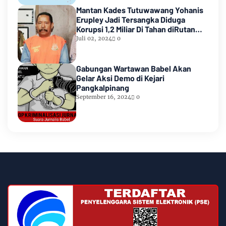
Mantan Kades Tutuwawang Yohanis
Erupley Jadi Tersangka Diduga
Korupsi 1,2 Miliar Di Tahan diRutan
Waiheru
Juli 02, 2024
0
Gabungan Wartawan Babel Akan
Gelar Aksi Demo di Kejari
Pangkalpinang
September 16, 2024
0