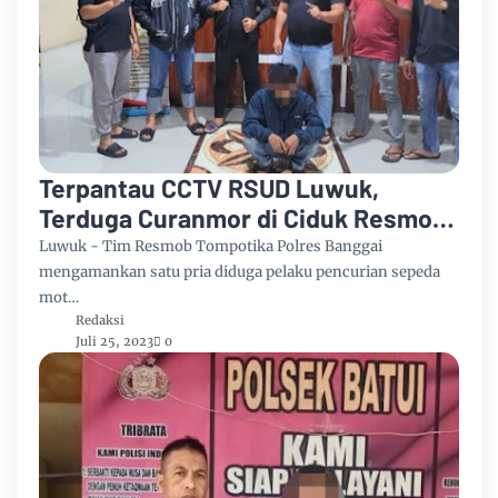
Terpantau CCTV RSUD Luwuk,
Terduga Curanmor di Ciduk Resmob
Polres Banggai
Luwuk - Tim Resmob Tompotika Polres Banggai
mengamankan satu pria diduga pelaku pencurian sepeda
mot…
Redaksi
Juli 25, 2023
0