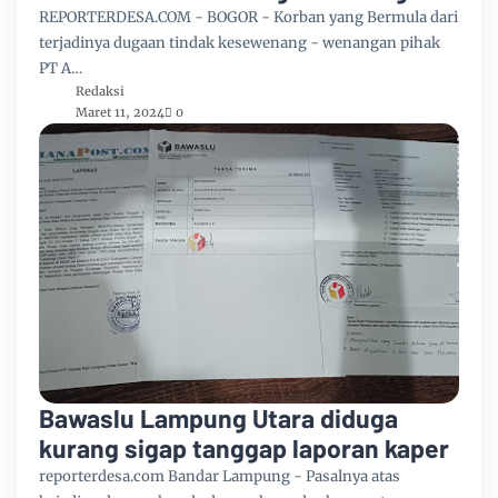
Segera Tangkap Dan Proses Pihak
REPORTERDESA.COM - BOGOR - Korban yang Bermula dari
PT. ALFITO ANUGRAH JAYA
terjadinya dugaan tindak kesewenang - wenangan pihak
PT A…
Redaksi
Maret 11, 2024
0
Bawaslu Lampung Utara diduga
kurang sigap tanggap laporan kaper
reporterdesa.com Bandar Lampung - Pasalnya atas