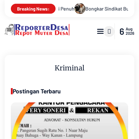
Bongkar Sindikat Buzzer Penyebar Hoax, Tasrif M. Saleh Apr
Breaking News:
6
Aug
2026
Kriminal
Postingan Terbaru