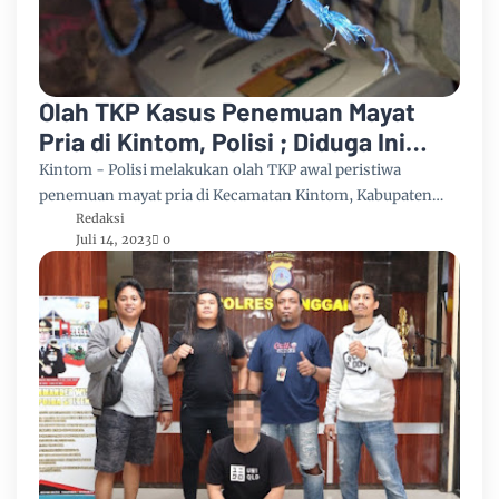
Olah TKP Kasus Penemuan Mayat
Pria di Kintom, Polisi ; Diduga Ini
Penyebabnya !!
Kintom - Polisi melakukan olah TKP awal peristiwa
penemuan mayat pria di Kecamatan Kintom, Kabupaten…
Redaksi
Juli 14, 2023
0