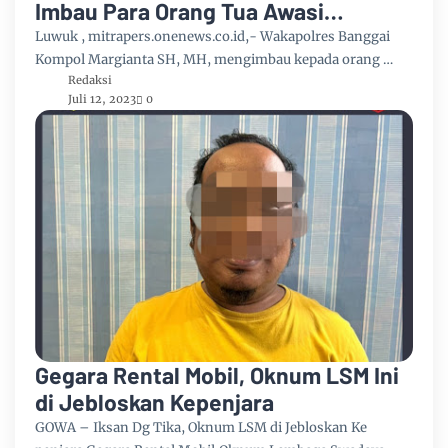
Imbau Para Orang Tua Awasi
Pergaulan Anaknya
Luwuk , mitrapers.onenews.co.id,- Wakapolres Banggai
Kompol Margianta SH, MH, mengimbau kepada orang …
Redaksi
Juli 12, 2023
0
Gegara Rental Mobil, Oknum LSM Ini
di Jebloskan Kepenjara
GOWA – Iksan Dg Tika, Oknum LSM di Jebloskan Ke