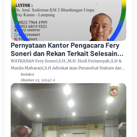
Pernyataan Kantor Pengacara Fery
Soneri dan Rekan Terkait Selesainya
Dugaan Perkara Pengeroyokan Fd
WAYKANAN Fery Soneri,S.H.,M.H. Hodi Feriansyah,S.H &
dkk
Maslia Maharani,S.H Advokat atau Penasehat Hukum dar…
Redaksi
Oktober 03, 2024
0