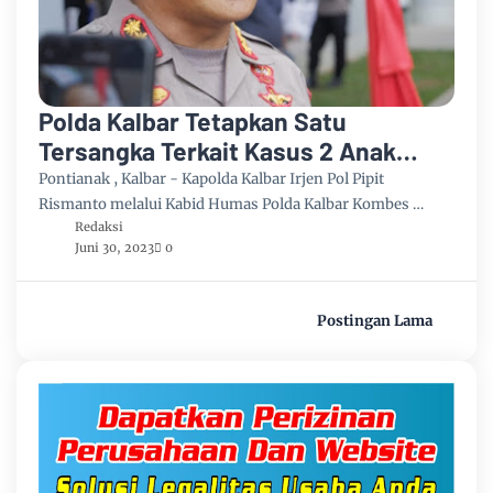
Polda Kalbar Tetapkan Satu
Tersangka Terkait Kasus 2 Anak
Hilang atau Diculik di Pontianak
Pontianak , Kalbar - Kapolda Kalbar Irjen Pol Pipit
Rismanto melalui Kabid Humas Polda Kalbar Kombes …
Redaksi
Juni 30, 2023
0
Postingan Lama