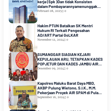
kerja (Spk )Dan tidak Konsisten
dalam Pembayarannyamenunggak
sampai hampir satu tahun
Februari 08, 2025
0
lamanya,Sampai Pihak kedua
Meninggal dunia
Hakim PTUN Batalkan SK Mentri
Hukum RI Terkait Pengesahan
AD/ART Partai GoLKAR
November 12, 2024
0
SUMANGGAR SIAGIAN KEJARI
KEPULAUAN ARU, TETAPKAN KADES
POPJETUR DAN KADES JAMBU AIR
SEBAGAI TERSANGKA ( TSK )
Desember 09, 2024
0
DUGAAN
PENYALAHGUNAAN/PENYIMPANGAN
ADD dan DD TA 2016 - 2021
Kapolres Maluku Barat Daya MBD,
AKBP Pulung Wietono, S.I.K., M.M.
Pekerjaan Proyek AIR SPAM di Pulau
Marsela Sementara Ditangani Oleh
September 16, 2024
0
Sat Reskrim