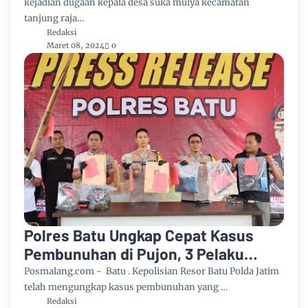
kejadian dugaan kepala desa suka mulya kecamatan
tanjung raja…
Redaksi
Maret 08, 2024
0
Polres Batu Ungkap Cepat Kasus
Pembunuhan di Pujon, 3 Pelaku
Ditangkap
Posmalang.com - Batu . Kepolisian Resor Batu Polda Jatim
telah mengungkap kasus pembunuhan yang …
Redaksi