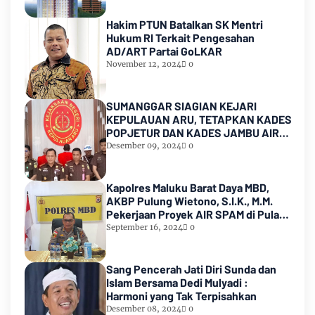
Meninggal dunia
Hakim PTUN Batalkan SK Mentri
Hukum RI Terkait Pengesahan
AD/ART Partai GoLKAR
November 12, 2024
0
SUMANGGAR SIAGIAN KEJARI
KEPULAUAN ARU, TETAPKAN KADES
POPJETUR DAN KADES JAMBU AIR
SEBAGAI TERSANGKA ( TSK )
Desember 09, 2024
0
DUGAAN
PENYALAHGUNAAN/PENYIMPANGAN
ADD dan DD TA 2016 - 2021
Kapolres Maluku Barat Daya MBD,
AKBP Pulung Wietono, S.I.K., M.M.
Pekerjaan Proyek AIR SPAM di Pulau
Marsela Sementara Ditangani Oleh
September 16, 2024
0
Sat Reskrim
Sang Pencerah Jati Diri Sunda dan
Islam Bersama Dedi Mulyadi :
Harmoni yang Tak Terpisahkan
Desember 08, 2024
0