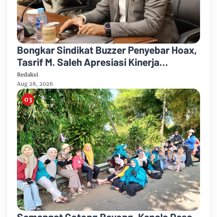
Bongkar Sindikat Buzzer Penyebar Hoax,
Tasrif M. Saleh Apresiasi Kinerja
Ditreskrimum Polda Metro Jaya
Redaksi
Aug 28, 2026
Semangat Gotong Royong, Kepala Desa