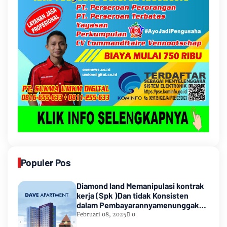
Populer Pos
Diamond land Memanipulasi kontrak
kerja (Spk )Dan tidak Konsisten
dalam Pembayarannyamenunggak
sampai hampir satu tahun
Februari 08, 2025
0
lamanya,Sampai Pihak kedua