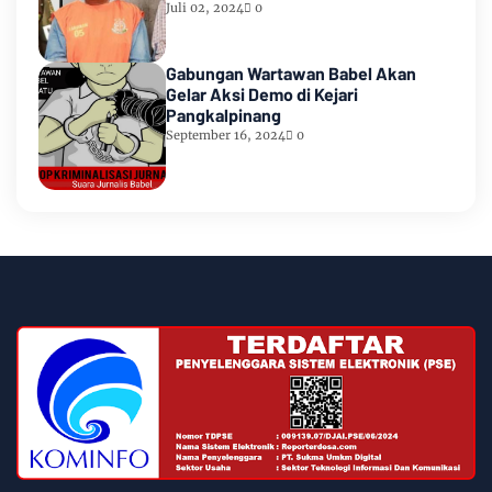
Waiheru
Juli 02, 2024
0
Gabungan Wartawan Babel Akan
Gelar Aksi Demo di Kejari
Pangkalpinang
September 16, 2024
0