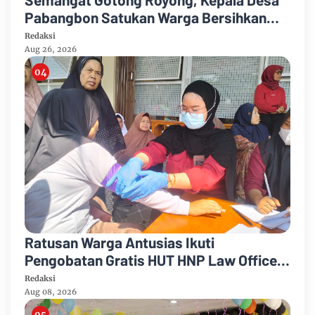
Pabangbon Satukan Warga Bersihkan
Lingkungan
Redaksi
Aug 26, 2026
Ratusan Warga Antusias Ikuti
Pengobatan Gratis HUT HNP Law Office
Lengkap Cek Gula Darah Kolesterol
Redaksi
Aug 08, 2026