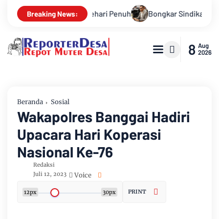
ratis Sehari Penuh
Bongkar Sindikat Buzzer Penyebar Hoax, 
Breaking News:
8
Aug
2026
Beranda
Sosial
Wakapolres Banggai Hadiri
Upacara Hari Koperasi
Nasional Ke-76
Redaksi
Juli 12, 2023
Voice
PRINT
12px
30px