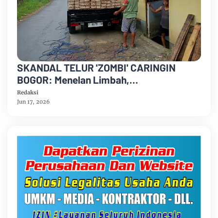
SKANDAL TELUR 'ZOMBI' CARINGIN
BOGOR: Menelan Limbah,
Mempertaruhkan Nyawa Rakyat
Redaksi
Jun 17, 2026