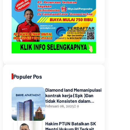
Populer Pos
Diamond land Memanipulasi
kontrak kerja (Spk )Dan
tidak Konsisten dalam
Pembayarannyamenunggak
Februari 08, 2025
0
sampai hampir satu tahun
lamanya,Sampai Pihak
kedua Meninggal dunia
Hakim PTUN Batalkan SK
Mentri Hukum RI Terkait