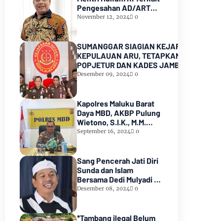
Pengesahan AD/ART
Partai GoLKAR
November 12, 2024
0
SUMANGGAR SIAGIAN KEJARI
KEPULAUAN ARU, TETAPKAN KADES
POPJETUR DAN KADES JAMBU AIR
SEBAGAI TERSANGKA ( TSK )
Desember 09, 2024
0
DUGAAN
PENYALAHGUNAAN/PENYIMPANGAN
ADD dan DD TA 2016 - 2021
Kapolres Maluku Barat
Daya MBD, AKBP Pulung
Wietono, S.I.K., M.M.
Pekerjaan Proyek AIR
September 16, 2024
0
SPAM di Pulau Marsela
Sementara Ditangani
Oleh Sat Reskrim
Sang Pencerah Jati Diri
Sunda dan Islam
Bersama Dedi Mulyadi :
Harmoni yang Tak
Desember 08, 2024
0
Terpisahkan
*Tambang ilegal Belum