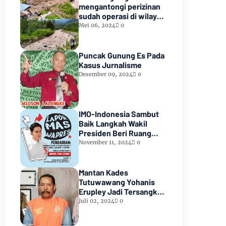
mengantongi perizinan
sudah operasi di wilayah
hutan lindung paiker
Mei 06, 2024
0
Kabupaten Empat
lawang Sumsel*
Puncak Gunung Es Pada
Kasus Jurnalisme
Desember 09, 2024
0
IMO-Indonesia Sambut
Baik Langkah Wakil
Presiden Beri Ruang
Aduan Masyarakat
November 11, 2024
0
Mantan Kades
Tutuwawang Yohanis
Erupley Jadi Tersangka
Diduga Korupsi 1,2 Miliar
Juli 02, 2024
0
Di Tahan diRutan
Waiheru