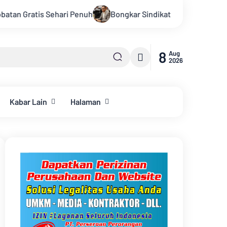
Bongkar Sindikat Buzzer Penyebar Hoax, Tasrif M. Saleh Apr
8
Aug
2026
Kabar Lain
Halaman