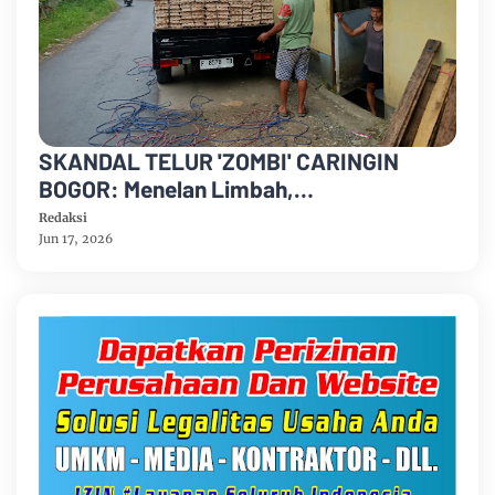
SKANDAL TELUR 'ZOMBI' CARINGIN
BOGOR: Menelan Limbah,
Mempertaruhkan Nyawa Rakyat
Redaksi
Jun 17, 2026