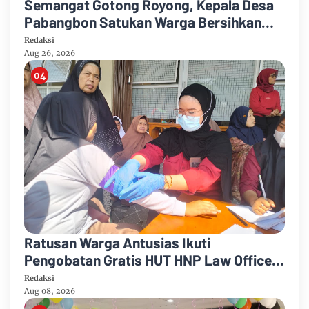
Semangat Gotong Royong, Kepala Desa
Pabangbon Satukan Warga Bersihkan
Lingkungan
Redaksi
Aug 26, 2026
Ratusan Warga Antusias Ikuti
Pengobatan Gratis HUT HNP Law Office
Lengkap Cek Gula Darah Kolesterol
Redaksi
Aug 08, 2026