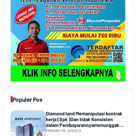
Populer Pos
Diamond land Memanipulasi kontrak
kerja (Spk )Dan tidak Konsisten
dalam Pembayarannyamenunggak
sampai hampir satu tahun
Februari 08, 2025
0