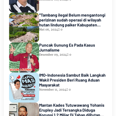
*Tambang ilegal Belum mengantongi
perizinan sudah operasi di wilayah
hutan lindung paiker Kabupaten
Empat lawang Sumsel*
Mei 06, 2024
0
Puncak Gunung Es Pada Kasus
Jurnalisme
Desember 09, 2024
0
IMO-Indonesia Sambut Baik Langkah
Wakil Presiden Beri Ruang Aduan
Masyarakat
November 11, 2024
0
Mantan Kades Tutuwawang Yohanis
Erupley Jadi Tersangka Diduga
Korupsi 1,2 Miliar Di Tahan diRutan