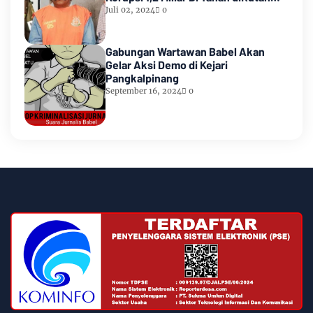
Waiheru
Juli 02, 2024
0
Gabungan Wartawan Babel Akan
Gelar Aksi Demo di Kejari
Pangkalpinang
September 16, 2024
0