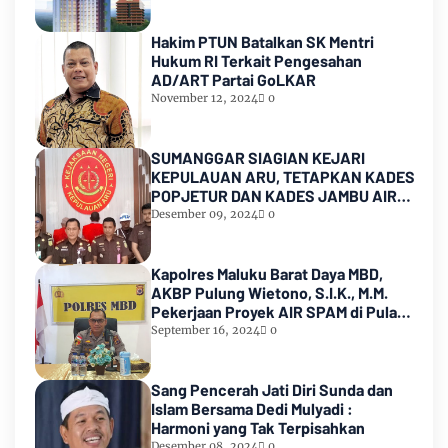
lamanya,Sampai Pihak kedua
Meninggal dunia
Hakim PTUN Batalkan SK Mentri
Hukum RI Terkait Pengesahan
AD/ART Partai GoLKAR
November 12, 2024
0
SUMANGGAR SIAGIAN KEJARI
KEPULAUAN ARU, TETAPKAN KADES
POPJETUR DAN KADES JAMBU AIR
SEBAGAI TERSANGKA ( TSK )
Desember 09, 2024
0
DUGAAN
PENYALAHGUNAAN/PENYIMPANGAN
ADD dan DD TA 2016 - 2021
Kapolres Maluku Barat Daya MBD,
AKBP Pulung Wietono, S.I.K., M.M.
Pekerjaan Proyek AIR SPAM di Pulau
Marsela Sementara Ditangani Oleh
September 16, 2024
0
Sat Reskrim
Sang Pencerah Jati Diri Sunda dan
Islam Bersama Dedi Mulyadi :
Harmoni yang Tak Terpisahkan
Desember 08, 2024
0