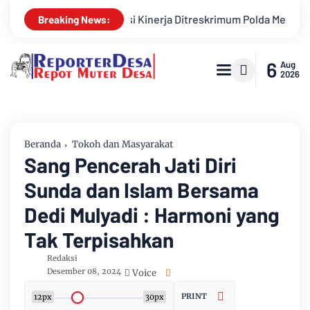
esiasi Kinerja Ditreskrimum Polda Metro Jaya
Semangat Goto
Breaking News:
6
Aug
2026
Beranda
Tokoh dan Masyarakat
Sang Pencerah Jati Diri
Sunda dan Islam Bersama
Dedi Mulyadi : Harmoni yang
Tak Terpisahkan
Redaksi
Desember 08, 2024
Voice
PRINT
12px
30px