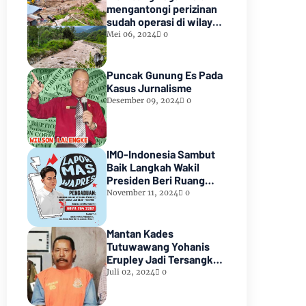
mengantongi perizinan
sudah operasi di wilayah
hutan lindung paiker
Mei 06, 2024
0
Kabupaten Empat
lawang Sumsel*
Puncak Gunung Es Pada
Kasus Jurnalisme
Desember 09, 2024
0
IMO-Indonesia Sambut
Baik Langkah Wakil
Presiden Beri Ruang
Aduan Masyarakat
November 11, 2024
0
Mantan Kades
Tutuwawang Yohanis
Erupley Jadi Tersangka
Diduga Korupsi 1,2 Miliar
Juli 02, 2024
0
Di Tahan diRutan
Waiheru