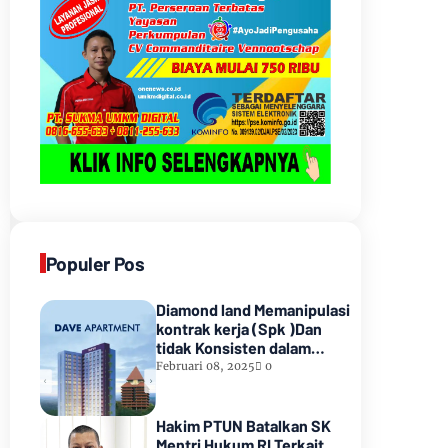
Populer Pos
Diamond land Memanipulasi
kontrak kerja (Spk )Dan
tidak Konsisten dalam
Pembayarannyamenunggak
Februari 08, 2025
0
sampai hampir satu tahun
lamanya,Sampai Pihak
kedua Meninggal dunia
Hakim PTUN Batalkan SK
Mentri Hukum RI Terkait