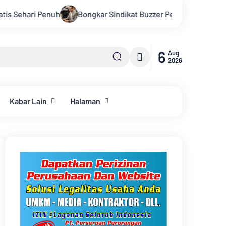
gkar Sindikat Buzzer Penyebar Hoax, Tasrif M. Saleh Apresiasi K
6
Aug
2026
Kabar Lain
Halaman