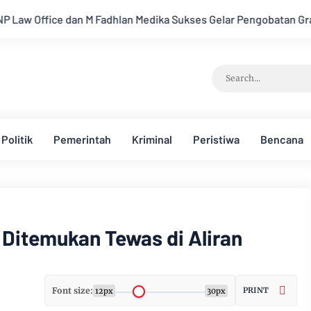
an Medika Sukses Gelar Pengobatan Gratis Sehari Penuh
Bon
Politik
Pemerintah
Kriminal
Peristiwa
Bencana
 Ditemukan Tewas di Aliran
Font size:
PRINT
12px
30px