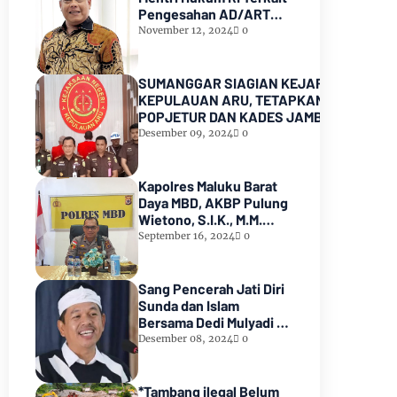
Pengesahan AD/ART
Partai GoLKAR
November 12, 2024
0
SUMANGGAR SIAGIAN KEJARI
KEPULAUAN ARU, TETAPKAN KADES
POPJETUR DAN KADES JAMBU AIR
SEBAGAI TERSANGKA ( TSK )
Desember 09, 2024
0
DUGAAN
PENYALAHGUNAAN/PENYIMPANGAN
ADD dan DD TA 2016 - 2021
Kapolres Maluku Barat
Daya MBD, AKBP Pulung
Wietono, S.I.K., M.M.
Pekerjaan Proyek AIR
September 16, 2024
0
SPAM di Pulau Marsela
Sementara Ditangani
Oleh Sat Reskrim
Sang Pencerah Jati Diri
Sunda dan Islam
Bersama Dedi Mulyadi :
Harmoni yang Tak
Desember 08, 2024
0
Terpisahkan
*Tambang ilegal Belum