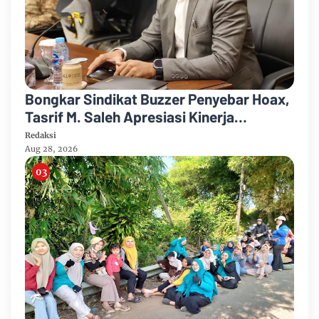
Bongkar Sindikat Buzzer Penyebar Hoax,
Tasrif M. Saleh Apresiasi Kinerja
Ditreskrimum Polda Metro Jaya
Redaksi
Aug 28, 2026