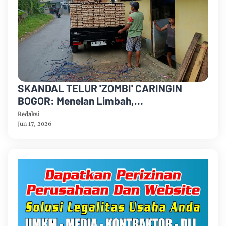
SKANDAL TELUR 'ZOMBI' CARINGIN
BOGOR: Menelan Limbah,
Mempertaruhkan Nyawa Rakyat
Redaksi
Jun 17, 2026