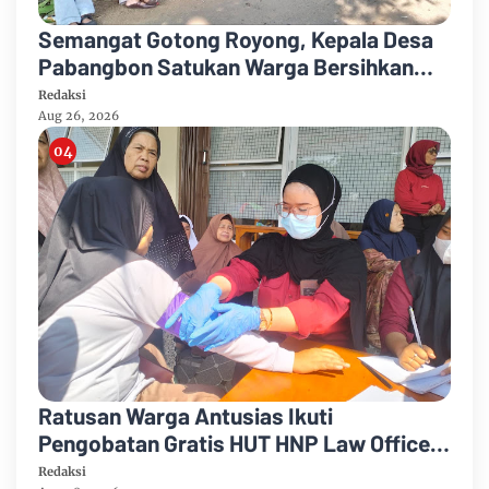
Semangat Gotong Royong, Kepala Desa
Pabangbon Satukan Warga Bersihkan
Lingkungan
Redaksi
Aug 26, 2026
Ratusan Warga Antusias Ikuti
Pengobatan Gratis HUT HNP Law Office
Lengkap Cek Gula Darah Kolesterol
Redaksi