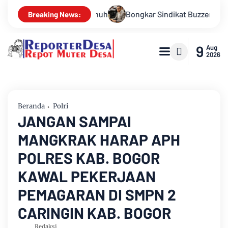
i Penuh
Bongkar Sindikat Buzzer Penyebar Hoax, Tasrif M. Sa
Breaking News:
9
Aug
2026
Beranda
Polri
JANGAN SAMPAI
MANGKRAK HARAP APH
POLRES KAB. BOGOR
KAWAL PEKERJAAN
PEMAGARAN DI SMPN 2
CARINGIN KAB. BOGOR
Redaksi