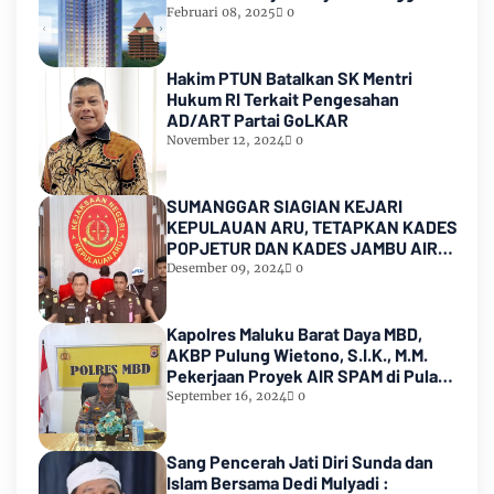
sampai hampir satu tahun
Februari 08, 2025
0
lamanya,Sampai Pihak kedua
Meninggal dunia
Hakim PTUN Batalkan SK Mentri
Hukum RI Terkait Pengesahan
AD/ART Partai GoLKAR
November 12, 2024
0
SUMANGGAR SIAGIAN KEJARI
KEPULAUAN ARU, TETAPKAN KADES
POPJETUR DAN KADES JAMBU AIR
SEBAGAI TERSANGKA ( TSK )
Desember 09, 2024
0
DUGAAN
PENYALAHGUNAAN/PENYIMPANGAN
ADD dan DD TA 2016 - 2021
Kapolres Maluku Barat Daya MBD,
AKBP Pulung Wietono, S.I.K., M.M.
Pekerjaan Proyek AIR SPAM di Pulau
Marsela Sementara Ditangani Oleh
September 16, 2024
0
Sat Reskrim
Sang Pencerah Jati Diri Sunda dan
Islam Bersama Dedi Mulyadi :