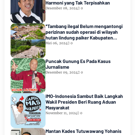
Harmoni yang Tak Terpisahkan
Desember 08, 2024
0
*Tambang ilegal Belum mengantongi
perizinan sudah operasi di wilayah
hutan lindung paiker Kabupaten
Empat lawang Sumsel*
Mei 06, 2024
0
Puncak Gunung Es Pada Kasus
Jurnalisme
Desember 09, 2024
0
IMO-Indonesia Sambut Baik Langkah
Wakil Presiden Beri Ruang Aduan
Masyarakat
November 11, 2024
0
Mantan Kades Tutuwawang Yohanis