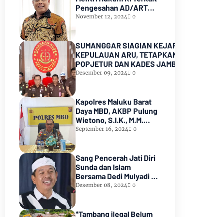
Pengesahan AD/ART
Partai GoLKAR
November 12, 2024
0
SUMANGGAR SIAGIAN KEJARI
KEPULAUAN ARU, TETAPKAN KADES
POPJETUR DAN KADES JAMBU AIR
SEBAGAI TERSANGKA ( TSK )
Desember 09, 2024
0
DUGAAN
PENYALAHGUNAAN/PENYIMPANGAN
ADD dan DD TA 2016 - 2021
Kapolres Maluku Barat
Daya MBD, AKBP Pulung
Wietono, S.I.K., M.M.
Pekerjaan Proyek AIR
September 16, 2024
0
SPAM di Pulau Marsela
Sementara Ditangani
Oleh Sat Reskrim
Sang Pencerah Jati Diri
Sunda dan Islam
Bersama Dedi Mulyadi :
Harmoni yang Tak
Desember 08, 2024
0
Terpisahkan
*Tambang ilegal Belum