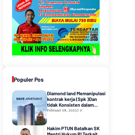
Populer Pos
Diamond land Memanipulasi
kontrak kerja (Spk )Dan
tidak Konsisten dalam
Pembayarannyamenunggak
Februari 08, 2025
0
sampai hampir satu tahun
lamanya,Sampai Pihak
kedua Meninggal dunia
Hakim PTUN Batalkan SK
Mentri Hukum RI Terkait