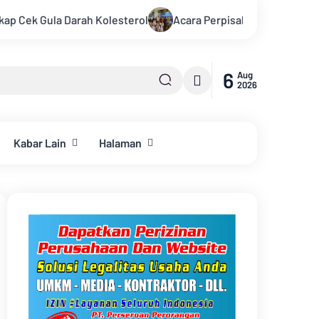
erol
Acara Perpisahan TK Lebah Ceria dengan Tema Pentas
6
Aug
2026
Kabar Lain
Halaman