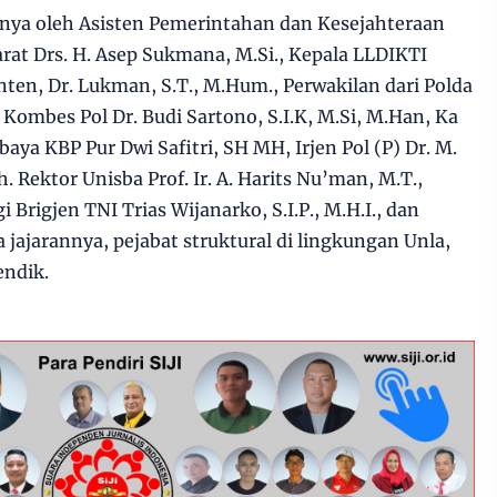
ranya oleh Asisten Pemerintahan dan Kesejahteraan
arat Drs. H. Asep Sukmana, M.Si., Kepala LLDIKTI
nten, Dr. Lukman, S.T., M.Hum., Perwakilan dari Polda
Kombes Pol Dr. Budi Sartono, S.I.K, M.Si, M.Han, Ka
a KBP Pur Dwi Safitri, SH MH, Irjen Pol (P) Dr. M.
. Rektor Unisba Prof. Ir. A. Harits Nu’man, M.T.,
i Brigjen TNI Trias Wijanarko, S.I.P., M.H.I., dan
jajarannya, pejabat struktural di lingkungan Unla,
endik.