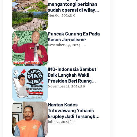
mengantongi perizinan
sudah operasi di wilayah
hutan lindung paiker
Mei 06, 2024
0
Kabupaten Empat
lawang Sumsel*
Puncak Gunung Es Pada
Kasus Jurnalisme
Desember 09, 2024
0
IMO-Indonesia Sambut
Baik Langkah Wakil
Presiden Beri Ruang
Aduan Masyarakat
November 11, 2024
0
Mantan Kades
Tutuwawang Yohanis
Erupley Jadi Tersangka
Diduga Korupsi 1,2 Miliar
Juli 02, 2024
0
Di Tahan diRutan
Waiheru