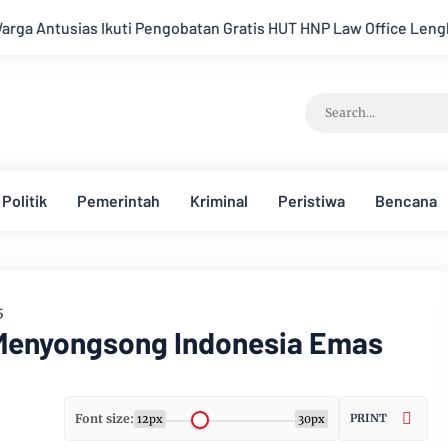
batan Gratis HUT HNP Law Office Lengkap Cek Gula Darah Kolest
Politik
Pemerintah
Kriminal
Peristiwa
Bencana
5
a Menyongsong Indonesia Emas
Font size:
PRINT
12px
30px