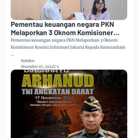
Pementau keuangan negara PKN
Melaporkan 3 Oknom Komisioner
Komisi Informasi Jakarta Kepada
Pementau keuangan negara PKN Melaporkan 3 Oknom
Komnasham
Komisioner Komisi Informasi Jakarta Kepada Komnasham
…
Redaksi
Desember 07, 2024
0