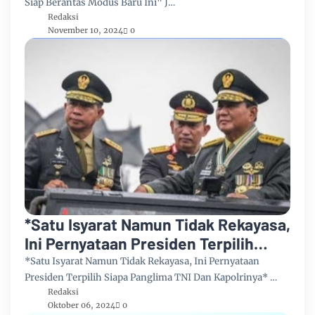
Siap Berantas Modus Baru Ini" J…
Redaksi
November 10, 2024
0
*Satu Isyarat Namun Tidak Rekayasa,
Ini Pernyataan Presiden Terpilih
Siapa Panglima TNI Dan Kapolrinya*
*Satu Isyarat Namun Tidak Rekayasa, Ini Pernyataan
Presiden Terpilih Siapa Panglima TNI Dan Kapolrinya* …
Redaksi
Oktober 06, 2024
0