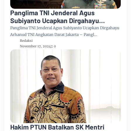
Panglima TNI Jenderal Agus
Subiyanto Ucapkan Dirgahayu
Arhanud TNI Angkatan Darat
Panglima TNI Jenderal Agus Subiyanto Ucapkan Dirgahayu
Arhanud TNI Angkatan Darat Jakarta – Pangl…
Redaksi
November 17, 2024
0
Hakim PTUN Batalkan SK Mentri