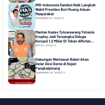
IMO-Indonesia Sambut Baik Langkah
Wakil Presiden Beri Ruang Aduan
Masyarakat
November 11, 2024
0
Mantan Kades Tutuwawang Yohanis
Erupley Jadi Tersangka Diduga
Korupsi 1,2 Miliar Di Tahan diRutan
Waiheru
Juli 02, 2024
0
Gabungan Wartawan Babel Akan
Gelar Aksi Demo di Kejari
Pangkalpinang
September 16, 2024
0