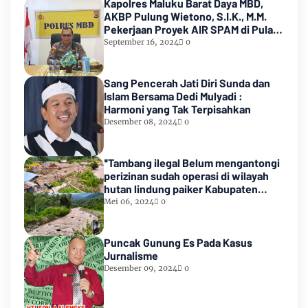
ADD dan DD TA 2016 - 2021
Kapolres Maluku Barat Daya MBD,
AKBP Pulung Wietono, S.I.K., M.M.
Pekerjaan Proyek AIR SPAM di Pulau
Marsela Sementara Ditangani Oleh
September 16, 2024
0
Sat Reskrim
Sang Pencerah Jati Diri Sunda dan
Islam Bersama Dedi Mulyadi :
Harmoni yang Tak Terpisahkan
Desember 08, 2024
0
*Tambang ilegal Belum mengantongi
perizinan sudah operasi di wilayah
hutan lindung paiker Kabupaten
Empat lawang Sumsel*
Mei 06, 2024
0
Puncak Gunung Es Pada Kasus
Jurnalisme
Desember 09, 2024
0