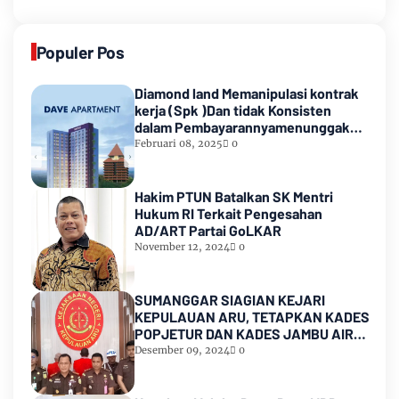
Populer Pos
Diamond land Memanipulasi kontrak
kerja (Spk )Dan tidak Konsisten
dalam Pembayarannyamenunggak
sampai hampir satu tahun
Februari 08, 2025
0
lamanya,Sampai Pihak kedua
Meninggal dunia
Hakim PTUN Batalkan SK Mentri
Hukum RI Terkait Pengesahan
AD/ART Partai GoLKAR
November 12, 2024
0
SUMANGGAR SIAGIAN KEJARI
KEPULAUAN ARU, TETAPKAN KADES
POPJETUR DAN KADES JAMBU AIR
SEBAGAI TERSANGKA ( TSK )
Desember 09, 2024
0
DUGAAN
PENYALAHGUNAAN/PENYIMPANGAN