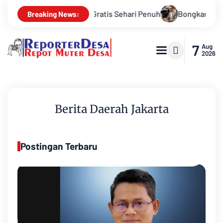
engobatan Gratis Sehari Penuh
Bongkar Sindikat Buzzer Peny
Breaking News:
7
Aug
2026
Berita Daerah Jakarta
Postingan Terbaru