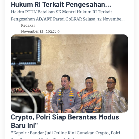
Hukum RI Terkait Pengesahan
AD/ART Partai GoLKAR
Hakim PTUN Batalkan SK Mentri Hukum RI Terkait
Pengesahan AD/ART Partai GoLKAR Selasa, 12 Novembe…
Redaksi
November 12, 2024
0
Crypto, Polri Siap Berantas Modus
Baru Ini"
"Kapolri: Bandar Judi Online Kini Gunakan Crypto, Polri