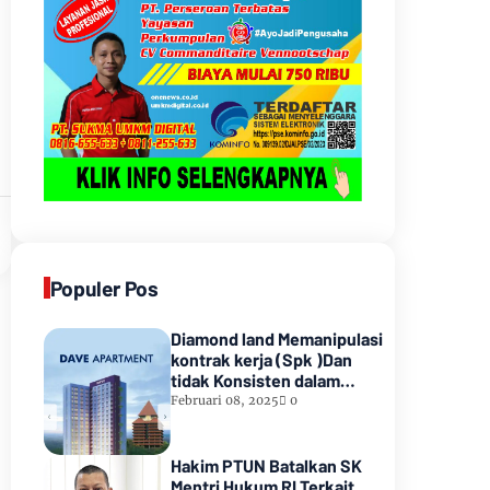
Populer Pos
Diamond land Memanipulasi
kontrak kerja (Spk )Dan
tidak Konsisten dalam
Pembayarannyamenunggak
Februari 08, 2025
0
sampai hampir satu tahun
lamanya,Sampai Pihak
kedua Meninggal dunia
Hakim PTUN Batalkan SK
Mentri Hukum RI Terkait