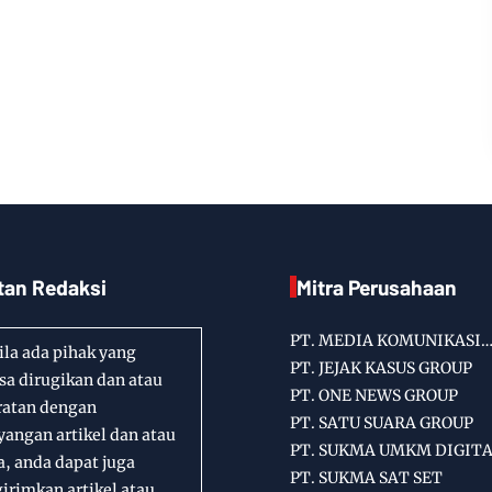
tan Redaksi
Mitra Perusahaan
PT. MEDIA KOMUNIKASI
la ada pihak yang
INFORMASI
PT. JEJAK KASUS GROUP
a dirugikan dan atau
PT. ONE NEWS GROUP
ratan dengan
PT. SATU SUARA GROUP
angan artikel dan atau
PT. SUKMA UMKM DIGIT
a, anda dapat juga
PT. SUKMA SAT SET
rimkan artikel atau