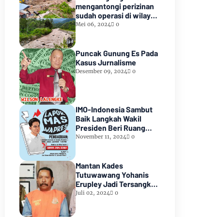
mengantongi perizinan
sudah operasi di wilayah
hutan lindung paiker
Mei 06, 2024
0
Kabupaten Empat
lawang Sumsel*
Puncak Gunung Es Pada
Kasus Jurnalisme
Desember 09, 2024
0
IMO-Indonesia Sambut
Baik Langkah Wakil
Presiden Beri Ruang
Aduan Masyarakat
November 11, 2024
0
Mantan Kades
Tutuwawang Yohanis
Erupley Jadi Tersangka
Diduga Korupsi 1,2 Miliar
Juli 02, 2024
0
Di Tahan diRutan
Waiheru