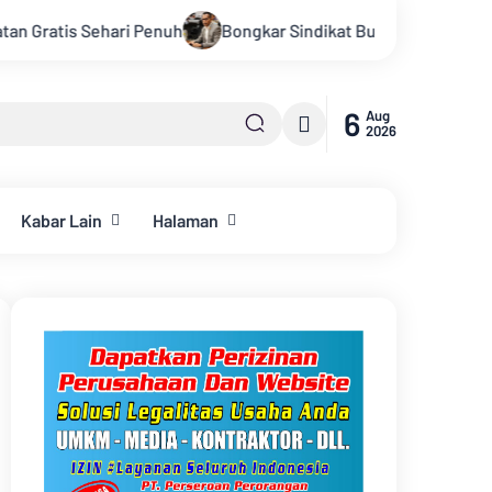
Bongkar Sindikat Buzzer Penyebar Hoax, Tasrif M. Saleh Apre
6
Aug
2026
Kabar Lain
Halaman