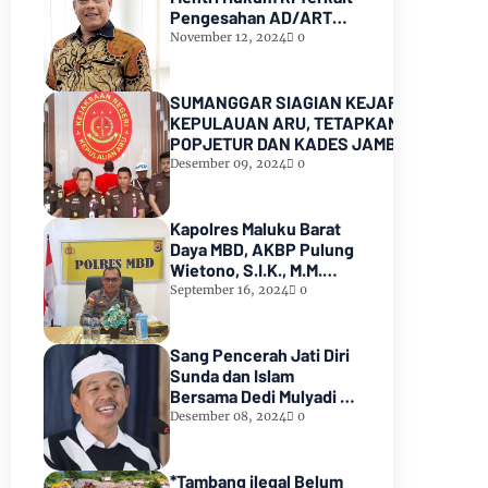
Pengesahan AD/ART
Partai GoLKAR
November 12, 2024
0
SUMANGGAR SIAGIAN KEJARI
KEPULAUAN ARU, TETAPKAN KADES
POPJETUR DAN KADES JAMBU AIR
SEBAGAI TERSANGKA ( TSK )
Desember 09, 2024
0
DUGAAN
PENYALAHGUNAAN/PENYIMPANGAN
ADD dan DD TA 2016 - 2021
Kapolres Maluku Barat
Daya MBD, AKBP Pulung
Wietono, S.I.K., M.M.
Pekerjaan Proyek AIR
September 16, 2024
0
SPAM di Pulau Marsela
Sementara Ditangani
Oleh Sat Reskrim
Sang Pencerah Jati Diri
Sunda dan Islam
Bersama Dedi Mulyadi :
Harmoni yang Tak
Desember 08, 2024
0
Terpisahkan
*Tambang ilegal Belum