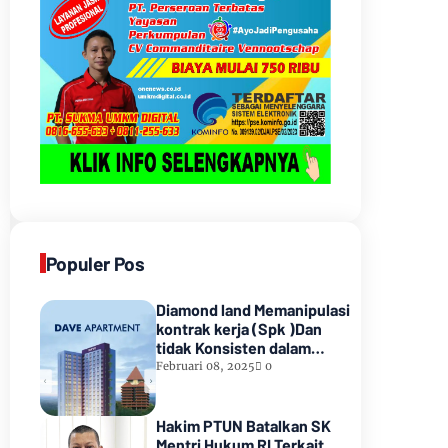
Populer Pos
Diamond land Memanipulasi
kontrak kerja (Spk )Dan
tidak Konsisten dalam
Pembayarannyamenunggak
Februari 08, 2025
0
sampai hampir satu tahun
lamanya,Sampai Pihak
kedua Meninggal dunia
Hakim PTUN Batalkan SK
Mentri Hukum RI Terkait