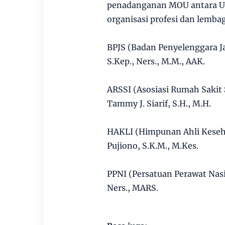
penadanganan MOU antara Un
organisasi profesi dan lembag
BPJS (Badan Penyelenggara Ja
S.Kep., Ners., M.M., AAK.
ARSSI (Asosiasi Rumah Sakit S
Tammy J. Siarif, S.H., M.H.
HAKLI (Himpunan Ahli Keseha
Pujiono, S.K.M., M.Kes.
PPNI (Persatuan Perawat Nasio
Ners., MARS.