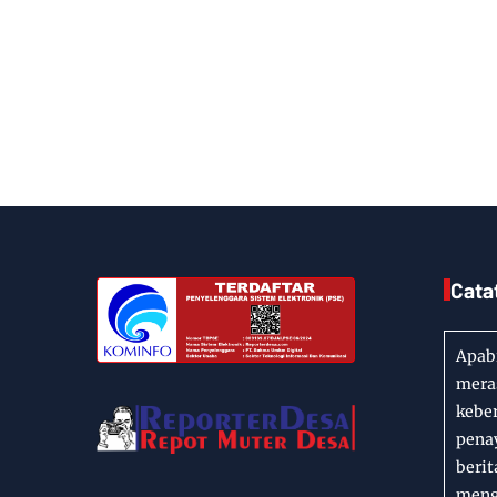
Cata
Apabi
meras
kebe
penay
berit
mengi