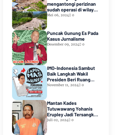
mengantongi perizinan
sudah operasi di wilayah
hutan lindung paiker
Mei 06, 2024
0
Kabupaten Empat
lawang Sumsel*
Puncak Gunung Es Pada
Kasus Jurnalisme
Desember 09, 2024
0
IMO-Indonesia Sambut
Baik Langkah Wakil
Presiden Beri Ruang
Aduan Masyarakat
November 11, 2024
0
Mantan Kades
Tutuwawang Yohanis
Erupley Jadi Tersangka
Diduga Korupsi 1,2 Miliar
Juli 02, 2024
0
Di Tahan diRutan
Waiheru