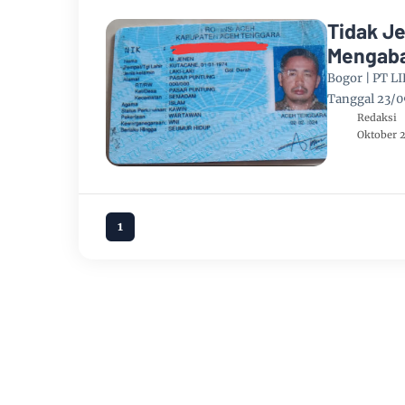
Tidak J
Mengaba
Jasa
Bogor | PT L
Tanggal 23/0
Redaksi
Oktober 2
1