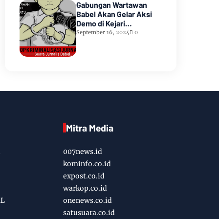
Gabungan Wartawan
Babel Akan Gelar Aksi
Demo di Kejari
Pangkalpinang
September 16, 2024
0
Mitra Media
007news.id
kominfo.co.id
expost.co.id
warkop.co.id
AL
onenews.co.id
satusuara.co.id