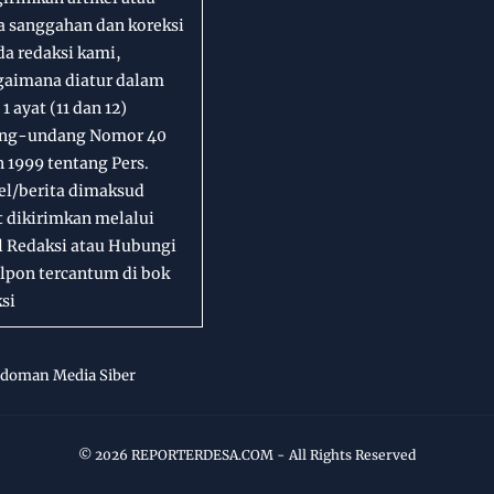
a sanggahan dan koreksi
a redaksi kami,
gaimana diatur dalam
 1 ayat (11 dan 12)
ng-undang Nomor 40
 1999 tentang Pers.
el/berita dimaksud
 dikirimkan melalui
l Redaksi atau Hubungi
lpon tercantum di bok
si
doman Media Siber
©
2026
REPORTERDESA.COM
- All Rights Reserved