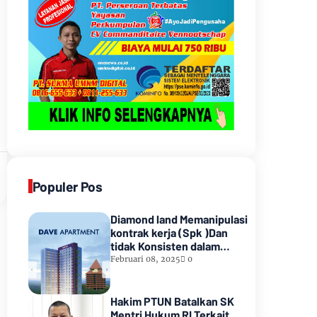
Populer Pos
Diamond land Memanipulasi
kontrak kerja (Spk )Dan
tidak Konsisten dalam
Pembayarannyamenunggak
Februari 08, 2025
0
sampai hampir satu tahun
lamanya,Sampai Pihak
kedua Meninggal dunia
Hakim PTUN Batalkan SK
Mentri Hukum RI Terkait