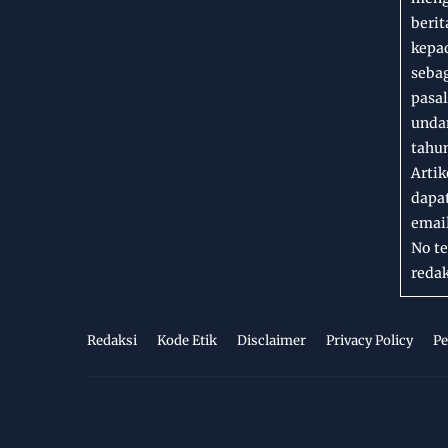
berit
kepad
seba
pasal
unda
tahun
Artik
dapat
emai
No te
redak
Redaksi
Kode Etik
Disclaimer
Privacy Policy
Pe