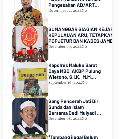
Pengesahan AD/ART
Partai GoLKAR
November 12, 2024
0
SUMANGGAR SIAGIAN KEJARI
KEPULAUAN ARU, TETAPKAN KADES
POPJETUR DAN KADES JAMBU AIR
SEBAGAI TERSANGKA ( TSK )
Desember 09, 2024
0
DUGAAN
PENYALAHGUNAAN/PENYIMPANGAN
ADD dan DD TA 2016 - 2021
Kapolres Maluku Barat
Daya MBD, AKBP Pulung
Wietono, S.I.K., M.M.
Pekerjaan Proyek AIR
September 16, 2024
0
SPAM di Pulau Marsela
Sementara Ditangani
Oleh Sat Reskrim
Sang Pencerah Jati Diri
Sunda dan Islam
Bersama Dedi Mulyadi :
Harmoni yang Tak
Desember 08, 2024
0
Terpisahkan
*Tambang ilegal Belum