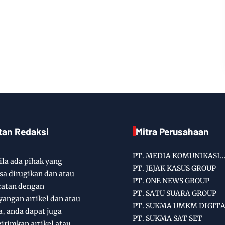
tan Redaksi
Mitra Perusahaan
PT. MEDIA KOMUNIKASI
la ada pihak yang
INFORMASI
PT. JEJAK KASUS GROUP
a dirugikan dan atau
PT. ONE NEWS GROUP
ratan dengan
PT. SATU SUARA GROUP
angan artikel dan atau
PT. SUKMA UMKM DIGIT
a, anda dapat juga
PT. SUKMA SAT SET
rimkan artikel atau