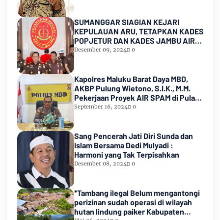
SUMANGGAR SIAGIAN KEJARI
KEPULAUAN ARU, TETAPKAN KADES
POPJETUR DAN KADES JAMBU AIR
SEBAGAI TERSANGKA ( TSK )
Desember 09, 2024
0
DUGAAN
PENYALAHGUNAAN/PENYIMPANGAN
ADD dan DD TA 2016 - 2021
Kapolres Maluku Barat Daya MBD,
AKBP Pulung Wietono, S.I.K., M.M.
Pekerjaan Proyek AIR SPAM di Pulau
Marsela Sementara Ditangani Oleh
September 16, 2024
0
Sat Reskrim
Sang Pencerah Jati Diri Sunda dan
Islam Bersama Dedi Mulyadi :
Harmoni yang Tak Terpisahkan
Desember 08, 2024
0
*Tambang ilegal Belum mengantongi
perizinan sudah operasi di wilayah
hutan lindung paiker Kabupaten