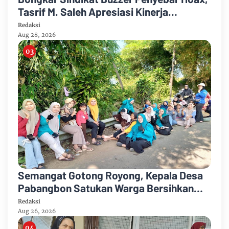
Tasrif M. Saleh Apresiasi Kinerja
Ditreskrimum Polda Metro Jaya
Redaksi
Aug 28, 2026
Semangat Gotong Royong, Kepala Desa
Pabangbon Satukan Warga Bersihkan
Lingkungan
Redaksi
Aug 26, 2026