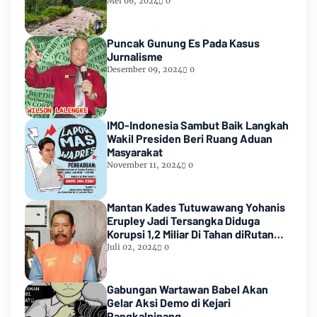
Empat lawang Sumsel*
Mei 06, 2024
0
Puncak Gunung Es Pada Kasus
Jurnalisme
Desember 09, 2024
0
IMO-Indonesia Sambut Baik Langkah
Wakil Presiden Beri Ruang Aduan
Masyarakat
November 11, 2024
0
Mantan Kades Tutuwawang Yohanis
Erupley Jadi Tersangka Diduga
Korupsi 1,2 Miliar Di Tahan diRutan
Waiheru
Juli 02, 2024
0
Gabungan Wartawan Babel Akan
Gelar Aksi Demo di Kejari
Pangkalpinang