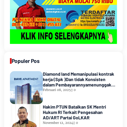
Populer Pos
Diamond land Memanipulasi kontrak
kerja (Spk )Dan tidak Konsisten
dalam Pembayarannyamenunggak
sampai hampir satu tahun
Februari 08, 2025
0
lamanya,Sampai Pihak kedua
Meninggal dunia
Hakim PTUN Batalkan SK Mentri
Hukum RI Terkait Pengesahan
AD/ART Partai GoLKAR
November 12, 2024
0