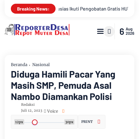
a Antusias Ikuti Pengobatan Gratis HUT HNP Law Office Lengkap
Breaking News:
6
Aug
2026
Beranda
Nasional
Diduga Hamili Pacar Yang
Masih SMP, Pemuda Asal
Nambo Diamankan Polisi
Redaksi
Juli 12, 2023
Voice
PRINT
12px
30px