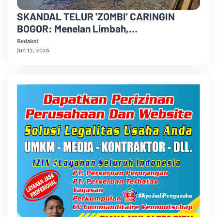
SKANDAL TELUR 'ZOMBI' CARINGIN
BOGOR: Menelan Limbah,
Mempertaruhkan Nyawa Rakyat
Redaksi
Jun 17, 2026