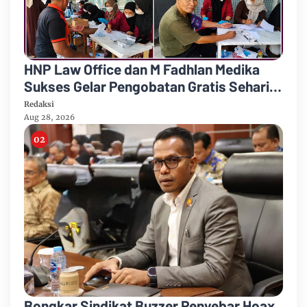
HNP Law Office dan M Fadhlan Medika
Sukses Gelar Pengobatan Gratis Sehari
Penuh
Redaksi
Aug 28, 2026
Bongkar Sindikat Buzzer Penyebar Hoax,